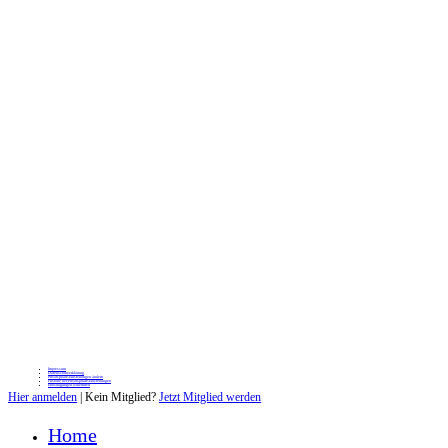
Impressum
Datenschutzerklärung
Privatsphäre-Einstellungen ändern
Historie der Privatsphäre-Einstellungen
Einwilligungen widerrufen
Hier anmelden
| Kein Mitglied?
Jetzt Mitglied werden
Home